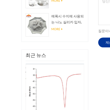
MORE
에폭시 수지에 사용되
는 나노 실리카 입자,
초 소수성 피막 나노
MORE
질문이나
실리카 분말
최근 뉴스