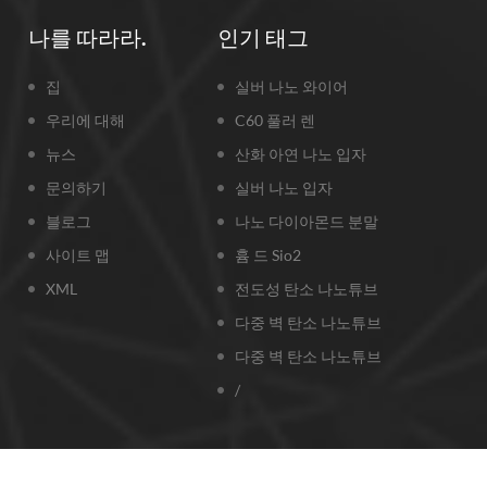
나를 따라라.
인기 태그
집
실버 나노 와이어
우리에 대해
C60 풀러 렌
뉴스
산화 아연 나노 입자
문의하기
실버 나노 입자
블로그
나노 다이아몬드 분말
사이트 맵
흄 드 Sio2
XML
전도성 탄소 나노튜브
다중 벽 탄소 나노튜브
다중 벽 탄소 나노튜브
/