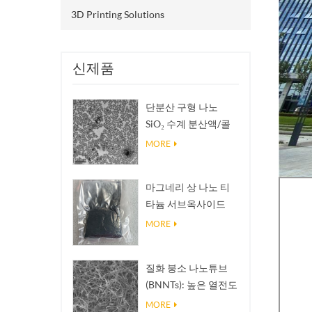
3D Printing Solutions
신제품
단분산 구형 나노
SiO₂ 수계 분산액/콜
로이드
MORE
마그네리 상 나노 티
타늄 서브옥사이드
Ti₄O₇ 분말
MORE
질화 붕소 나노튜브
(BNNTs): 높은 열전도
성을 가진 방열 충진
MORE