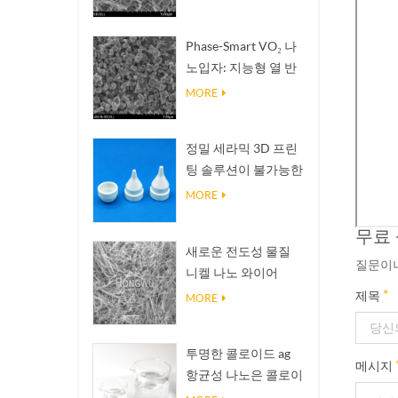
재
Phase-Smart VO₂ 나
노입자: 지능형 열 반
응, 주문 제작 설계
MORE
정밀 세라믹 3D 프린
팅 솔루션이 불가능한
구조를 현실로 만듭니
MORE
다
무료
새로운 전도성 물질
질문이나
니켈 나노 와이어
*
Ninws
제목
MORE
투명한 콜로이드 ag
메시지
항균성 나노은 콜로이
드