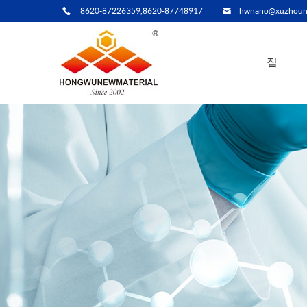
8620-87226359,8620-87748917
hwnano@xuzhoun
집