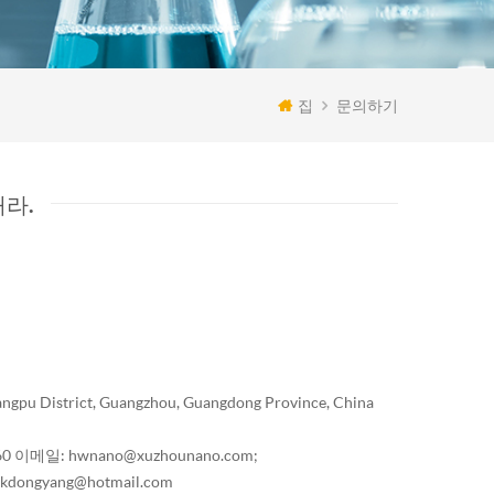
집
문의하기
라.
gpu District, Guangzhou, Guangdong Province, China
60
이메일: hwnano@xuzhounano.com;
dongyang@hotmail.com