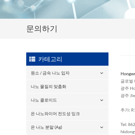
문의하기
카테고리
원소 / 금속 나노 입자
Hongwu 
글로벌 
나노 물질의 맞춤화
광주 H
광주 Ji
나노 콜로이드
추가: R16
은 나노와이어 전도성 잉크
Tel: 8
은 나노 분말 (ag)
hkdong