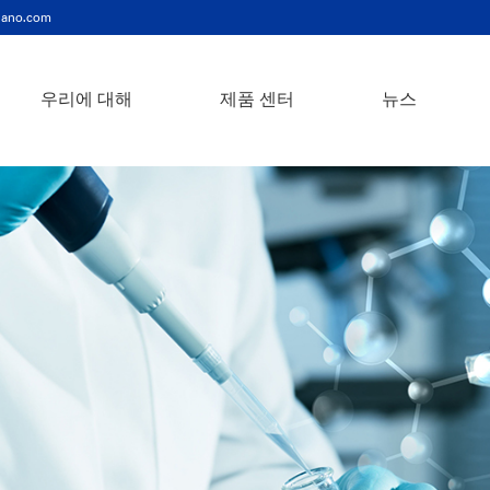
ano.com
우리에 대해
제품 센터
뉴스
주석 비스무트 (sn-bi) 합금 나노 분말
철 크롬 코발트 (fe-cr-co) 합금 나노 분말
laf3 란탄 트리 플루오 라이드 나노 분말
크롬 니켈 철 (Cr-Ni-Fe) 합금 나노 분말
텅스텐 카바이드 코발트 (wc-co) 합금 나노 분말
철 니켈 코발트 (Fe-Ni-Co) 합금 나노 분말
텅스텐 카바이드 (wc) 합금 나노 분말
베타 실리콘 카바이드 위스커 / 나노 와이어 / 섬유
지르코니아 파우더 및 세라믹 부품
탄소 나노 물질
출하 정보
은 나노 분말 (ag)
코발트 나노 입자
콜로이드 백금(pt)
은 나노 입자 / 나노 분말
금속 산화물 나노
자주하는 질문
은 나노와이어 전도성 잉크
미크론 구리 분말
나노 실버 항균성 분산액
원소 / 금속 / 
이용 약관
나노 콜로이드
구리 나노 입자
콜로이드 금(au)
나노 분산
장비
나노 물질의 맞춤화
비스무트 비스무스 나노 입자
등
기술 및 서비스
원소 / 금속 나노 입자
나노 와이어, 
알루미늄 알루미늄 나노 입자