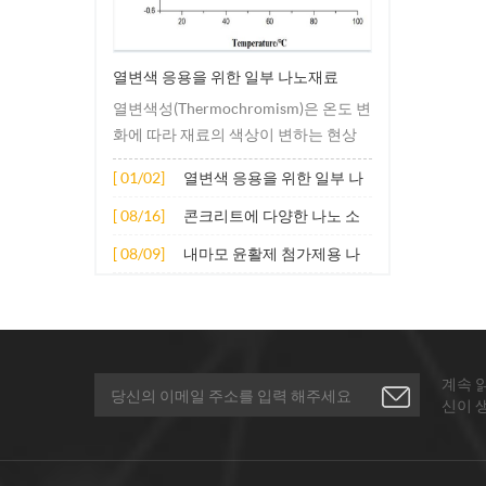
열변색 응용을 위한 일부 나노재료
열변색성(Thermochromism)은 온도 변
화에 따라 재료의 색상이 변하는 현상
을 말합니다. 이러한 변화는 일반적으
[ 01/02]
열변색 응용을 위한 일부 나
로 재료의 전자 또는 분자 구조의 변화
노재료
로 인해 발생합니다. 적용 원리는 주로
[ 08/16]
콘크리트에 다양한 나노 소
다음과 같은 측면을 포함합니다. 1. 열
재의 확장된 적용
[ 08/09]
내마모 윤활제 첨가제용 나
변색성 물질의 분자는 가열되면 구조적
노 입자
또는 전자적 에너지 준위가 변화하여
특정 파장의 빛의 흡수 또는 반사가 변
경됩니다. 이러한 변화는 분자 간의 상
호 작용을 변경하고 방향이나 형태를
계속 
변경하는 등을 통해 달성될 수...
신이 