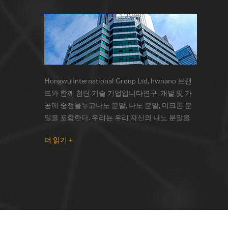
Hongwu International Group Ltd, hwnano 브랜
드와 함께 첨단 기술 기업입니다연구, 개발 및 가
공에 중점을두고나노 분말, 나노 분말, 미크론 분
말을 포함한다. 우리는 우리 자신의 나노 분말을
가지고있다.생산 기지 및 r & d 센터 xuzhou, 강 소
더 읽기 +
에 위치한 주로 공급 은 나노 입자 , 구리 나노 입자
, 실리콘 카바이드 위스커 / 분말 , 탄소 나노 튜브 ,
그래 핀 , 산화 알루미늄 나노 입자 , 실리콘 질화물
가루 , 은 나노 와이어 소량의 기타 나노 재료연구
자 및 대량 주문 산업 그룹. 우리는 밀접하게 유명
한 연구와 협력했다.대학, 국내 선도 기술 공장 및
국립 연구소,시장의 ...