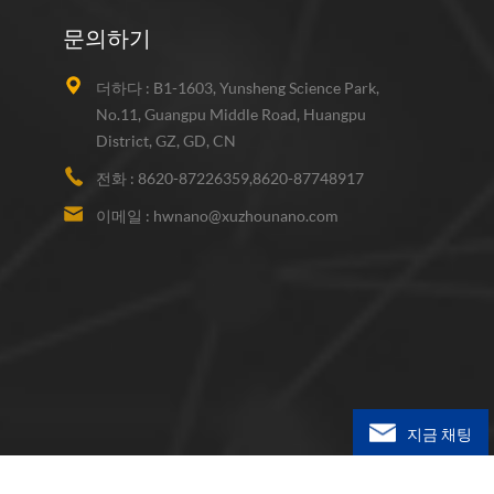
문의하기
더하다 :
B1-1603, Yunsheng Science Park,
No.11, Guangpu Middle Road, Huangpu
District, GZ, GD, CN
전화 :
8620-87226359,8620-87748917
이메일 :
hwnano@xuzhounano.com
지금 채팅