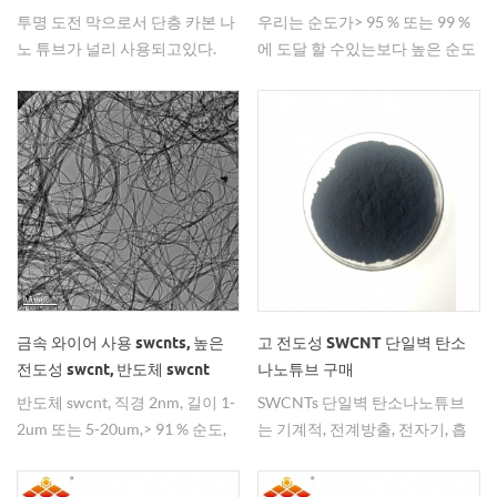
투명 도전 막으로서 단층 카본 나
우리는 순도가> 95 % 또는 99 %
노 튜브가 널리 사용되고있다.
에 도달 할 수있는보다 높은 순도
swcnt를 개발했으며 우수한 전도
성을 가지고 있습니다.
금속 와이어 사용 swcnts, 높은
고 전도성 SWCNT 단일벽 탄소
전도성 swcnt, 반도체 swcnt
나노튜브 구매
반도체 swcnt, 직경 2nm, 길이 1-
SWCNTs 단일벽 탄소나노튜브
2um 또는 5-20um,> 91 % 순도,
는 기계적, 전계방출, 전자기, 흡
널리 금속 와이어에 사용됩니다.
착, 화학적 특성이 우수하여 다양
한 분야에서 널리 사용되고 있습