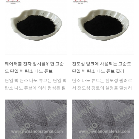
니다. Hongwu Nano는 다양한 사
양의 탄소 나노튜브를 생산합니
다.
웨어러블 전자 장치를위한 고순
전도성 잉크에 사용되는 고순도
도 단일 벽 탄소 나노 튜브
단일 벽 탄소 나노 튜브 필러
단일 벽 탄소 나노 튜브는 단일 벽
탄소 나노 튜브는 전도성 필러로
탄소 나노 튜브에 의해 형성된 필
서 전도성 경로의 설정을 달성하
름이 우수한 기계적 및 전기적 특
기가 매우 용이하고 이상적인 전
성을 가지며 140 % 인장 조건에
도성 잉크 필러로서 높은 전도성,
서도 전기 전도도가 변하지 않기
큰 길이 대 직경 비율을 갖는다.
때문에 웨어러블 전자 장치의 제
조에 사용될 수있다.