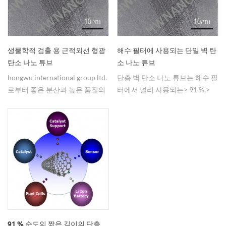
생물학적 검출 용 근적외선 형광
해수 필터에 사용되는 단일 벽 탄
탄소 나노 튜브
소 나노 튜브
hongwu international group ltd.
단층 벽 탄소 나노 튜브는 해수 필
로부터 좋은 분산과 높은 품질의
터에서 널리 사용되는> 91 %,>
형광 센서 부근의 & nbsp; 근적외
95 % 또는> 99 %로 공급할 수 있
선 용 & nbsp; 판매용 탄소 나노
습니다.
튜브
91 % 순도의 짧은 길이의 단층