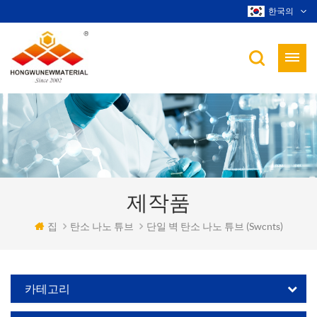
한국의
제작품
집
탄소 나노 튜브
단일 벽 탄소 나노 튜브 (swcnts)
카테고리