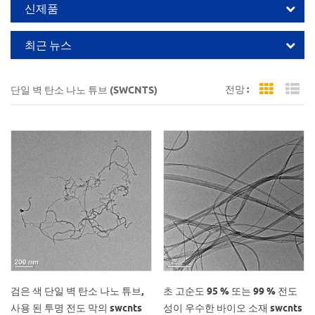
신제품
최근 뉴스
전망 :
단일 벽 탄소 나노 튜브 (SWCNTS)
Grid Vi
Li
검은 색 단일 벽 탄소 나노 튜브,
초 고순도 95 % 또는 99 % 전도
사용 된 투명 전도 막의 swcnts
성이 우수한 바이오 소재 swcnts