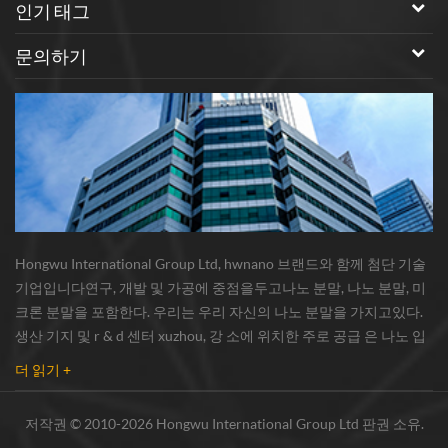
인기 태그
문의하기
Hongwu International Group Ltd, hwnano 브랜드와 함께 첨단 기술
기업입니다연구, 개발 및 가공에 중점을두고나노 분말, 나노 분말, 미
크론 분말을 포함한다. 우리는 우리 자신의 나노 분말을 가지고있다.
생산 기지 및 r & d 센터 xuzhou, 강 소에 위치한 주로 공급 은 나노 입
자 , 구리 나노 입자 , 실리콘 카바이드 위스커 / 분말 , 탄소 나노 튜브 ,
더 읽기 +
그래 핀 , 산화 알루미늄 나노 입자 , 실리콘 질화물가루 , 은 나노 와이
어 소량의 기타 나노 재료연구자 및 대량 주문 산업 그룹. 우리는 밀접
저작권 © 2010-2026 Hongwu International Group Ltd 판권 소유.
하게 유명한 연구와 협력했다.대학, 국내 선도 기술 공장 및 국립 연구