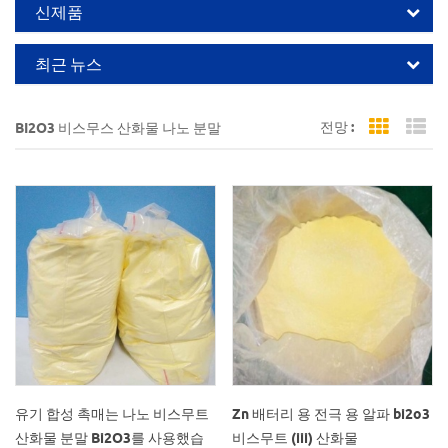
신제품
최근 뉴스
전망 :
BI2O3 비스무스 산화물 나노 분말
Grid Vi
Li
유기 합성 촉매는 나노 비스무트
Zn 배터리 용 전극 용 알파 bi2o3
산화물 분말 Bi2O3를 사용했습
비스무트 (iii) 산화물