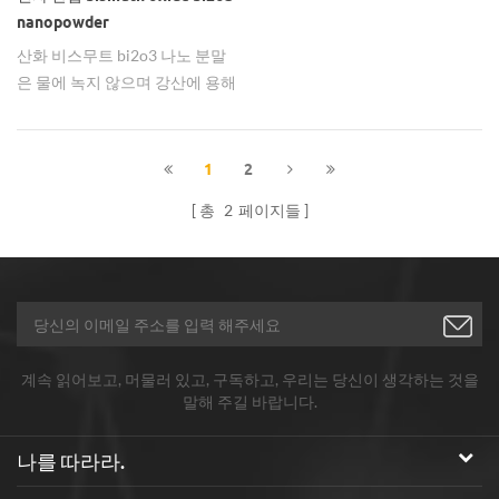
장 점유율 60 %를 차지하기 위해
nanopowder
대량 생산과 선진 기술에 의존하
산화 비스무트 bi2o3 나노 분말
고 있습니다. 나노 비스무스 산화
은 물에 녹지 않으며 강산에 용해
물 연구 개발 및 제조 기술 혁신의
되는 황색 분말로서 주로 전자 산
균질화는 또한 성능을 향상시키
업에 사용됩니다
고 생산 비용을 줄이기 위해 전자
세라믹 관련 부품을 크게 홍보 할
1
2
것입니다. 아연 산화물 바리스터
총
2
페이지들
의 비스무스 산화물은 주로 에이
전트, 아연 산화물 바리스터 높은
비선형 voltammetry, 주요 참여
자의 특성 형성에 역할을한다.
계속 읽어보고, 머물러 있고, 구독하고, 우리는 당신이 생각하는 것을
말해 주길 바랍니다.
나를 따라라.