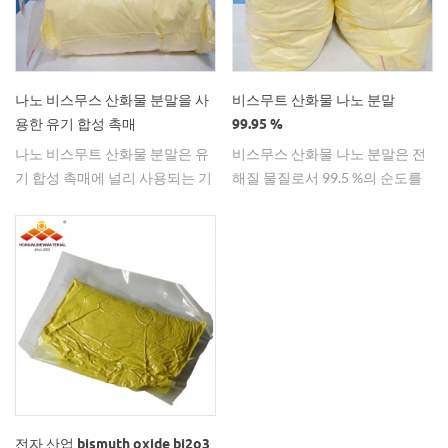
업으로 주로 배리스터, 서미스터,
매로 사용할 수 있습니다. 작성자
산화 아연 체 및 CRT 및 기타 분
: lyla
야에서 사용됩니다. 전자 세라믹
분말 재료, 전해질 재료, 광전자
나노 비스무스 산화물 분말을 사
비스무트 산화물 나노 분말
재료, 고온 초전도 재료, ​​촉매 전
용한 유기 합성 촉매
99.95 %
자 세라믹 분말 재료 전자 세라믹
나노 비스무트 산화물 분말은 유
비스무스 산화물 나노 분말은 전
분야는 산화 비스무스의 적용을
기 합성 촉매에 널리 사용되는 기
해질 물질로서 99.5 %의 순도를
위한 성숙하고 역동적 인 분야입
능성 물질이다.
갖는다.
니다. 산화 비스무트는 전자 세라
믹 분말 재료의 중요한 첨가제로
서 99.5 % 이상의 일반적인 요구
사항의 순도를 제공합니다. 주요
적용 대상은 산화 아연 배리스터,
세라믹 커패시터 및 페라이트 자
성 재료의 세 가지 범주입니다. 전
자 도자기의 개발에서 미국은 세
계에서 가장 위대한 국가 중 하나
입니다. 일본은 전세계 세라믹 시
전자 산업 bismuth oxide bi2o3