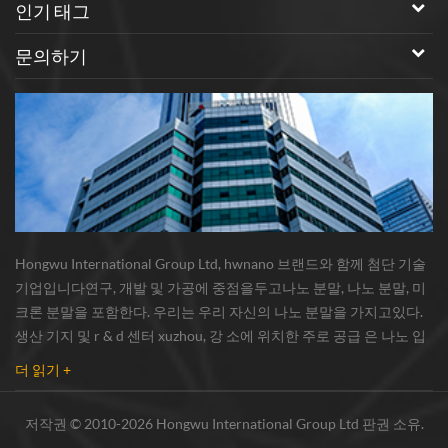
인기 태그
문의하기
Hongwu International Group Ltd, hwnano 브랜드와 함께 첨단 기술
기업입니다연구, 개발 및 가공에 중점을두고나노 분말, 나노 분말, 미
크론 분말을 포함한다. 우리는 우리 자신의 나노 분말을 가지고있다.
생산 기지 및 r & d 센터 xuzhou, 강 소에 위치한 주로 공급 은 나노 입
자 , 구리 나노 입자 , 실리콘 카바이드 위스커 / 분말 , 탄소 나노 튜브 ,
더 읽기 +
그래 핀 , 산화 알루미늄 나노 입자 , 실리콘 질화물가루 , 은 나노 와이
어 소량의 기타 나노 재료연구자 및 대량 주문 산업 그룹. 우리는 밀접
저작권 © 2010-2026 Hongwu International Group Ltd 판권 소유.
하게 유명한 연구와 협력했다.대학, 국내 선도 기술 공장 및 국립 연구