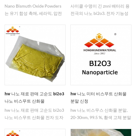
니다
Nano Bismuth Oxide Powders
사이클 수명이 긴 znni 배터리 용
는 유기 합성 촉매, 세라믹, 압전
전극의 나노 bi2o3. 전자 기능성
저항기 등에 널리 사용되는 기능
분말 도핑 재료로서, 나노 알파
성 물질입니다. Bi2O3 나노 입자
bi2o3 비스무트 (iii) 산화물 민감
는 99.5 % 순도로 30-50nm에서
한 구성 요소, 유전체 세라믹 전자
사용할 수 있습니다.
부품의 생산에 널리 사용됩니다.
hw 나노 재료 판매 고순도 bi2o3
hw 나노 미터 비스무트 산화물
나노 비스무트 산화물
분말 신청
hw 나노 재료 판매 고순도 bi2o3
hw 나노 비스무스 산화물 분말,
나노 비스무트 산화물 전자 도자
20-30nm, 99.5 %, 황색 고체 분말
기 및 피에조 저항 사용 o765 : 나
나노 미터 비스무트 산화물 파우
노 비스무트 산화물, 입자 크기
더는 중요한 기능성 소재로서 우