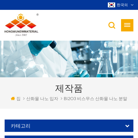
한국의
제작품
집
산화물 나노 입자
Bi2O3 비스무스 산화물 나노 분말
카테고리