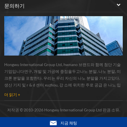
문의하기
Hongwu International Group Ltd, hwnano 브랜드와 함께 첨단 기술
기업입니다연구, 개발 및 가공에 중점을두고나노 분말, 나노 분말, 미
크론 분말을 포함한다. 우리는 우리 자신의 나노 분말을 가지고있다.
생산 기지 및 r & d 센터 xuzhou, 강 소에 위치한 주로 공급 은 나노 입
자 , 구리 나노 입자 , 실리콘 카바이드 위스커 / 분말 , 탄소 나노 튜브 ,
더 읽기 +
그래 핀 , 산화 알루미늄 나노 입자 , 실리콘 질화물가루 , 은 나노 와이
어 소량의 기타 나노 재료연구자 및 대량 주문 산업 그룹. 우리는 밀접
저작권 © 2010-2026 Hongwu International Group Ltd 판권 소유.
하게 유명한 연구와 협력했다.대학, 국내 선도 기술 공장 및 국립 연구
소,시장의 ...
지금 채팅