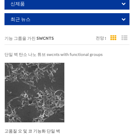
신제품
최근 뉴스
전망 :
기능 그룹을 가진 SWCNTS
Grid Vi
Li
단일 벽 탄소 나노 튜브 swcnts with functional groups
고품질 오 및 코 기능화 단일 벽