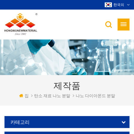
한국의
제작품
집
탄소 재료 나노 분말
나노 다이아몬드 분말
카테고리