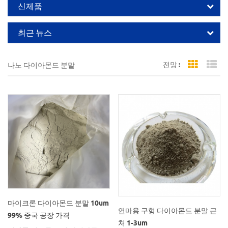
신제품
최근 뉴스
전망 :
나노 다이아몬드 분말
Grid Vi
Li
마이크론 다이아몬드 분말 10um
연마용 구형 다이아몬드 분말 근
99% 중국 공장 가격
처 1-3um