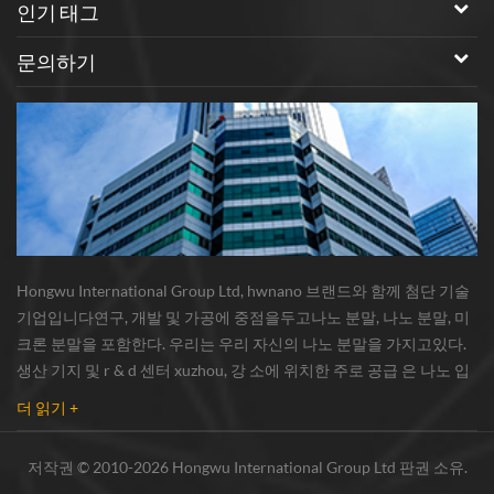
인기 태그
문의하기
Hongwu International Group Ltd, hwnano 브랜드와 함께 첨단 기술
기업입니다연구, 개발 및 가공에 중점을두고나노 분말, 나노 분말, 미
크론 분말을 포함한다. 우리는 우리 자신의 나노 분말을 가지고있다.
생산 기지 및 r & d 센터 xuzhou, 강 소에 위치한 주로 공급 은 나노 입
자 , 구리 나노 입자 , 실리콘 카바이드 위스커 / 분말 , 탄소 나노 튜브 ,
더 읽기 +
그래 핀 , 산화 알루미늄 나노 입자 , 실리콘 질화물가루 , 은 나노 와이
어 소량의 기타 나노 재료연구자 및 대량 주문 산업 그룹. 우리는 밀접
저작권 © 2010-2026 Hongwu International Group Ltd 판권 소유.
하게 유명한 연구와 협력했다.대학, 국내 선도 기술 공장 및 국립 연구