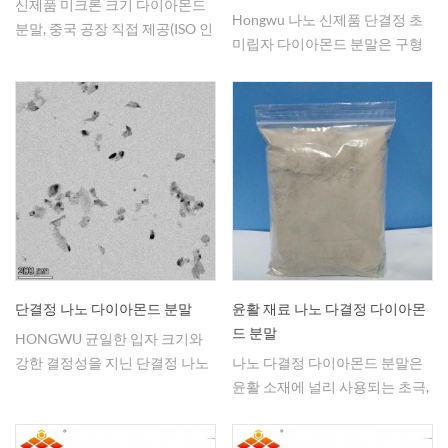
신제품 미크론 크기 다이아몬드
Hongwu 나노 신제품 단결정 초
분말, 중국 공장 직접 제공(ISO 인
미립자 다이아몬드 분말은 구형
증), 유리한 가격, 소량 및 배치로
형태에 가깝고 연마 등에 적용할
제공할 수 있습니다. 문의에 오신
수 있습니다. 유리한 가격으로 공
것을 환영합니다.
장 직접 제공, 문의 환영
단결정 나노 다이아몬드 분말
윤활 재료 나노 다결정 다이아몬
드 분말
HONGWU 균일한 입자 크기와
강한 결정성을 지닌 단결정 나노
나노 다결정 다이아몬드 분말은
다이아몬드입니다. 분산성과 내
윤활 소재에 널리 사용되는 초극,
부식성이 우수하여 내식성 코팅,
고순도입니다.
특수 기능성 코팅, 복합재료 첨가