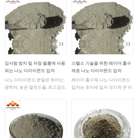
제 용도에 적합합니다. 또한 광학,
반도체, 보석 산업의 정밀연마에
도 매우 효과적이며, 다이아몬드
공구 및 전기도금된 다이아몬드
제품 생산에도 사용할 수 있습니
다.
김서림 방지 및 자정 필름에 사용
스텔스 기술을 위한 레이더 흡수
되는 나노 다이아몬드 입자
재료 나노 다이아몬드 입자
나노 다이아몬드 분말은 뛰어난
레이더 흡수재 나노 다이아몬드
광학적, 높은 열전도율, 초고경도,
입자는 초미세 입자 크기와 큰 비
내마모성, 내식성 및 우수한 생체
표면적에 대한 우수한 성능으로
적합성을 가지고 있습니다. 나노
스텔스 기술에 사용할 수 있습니
필름용 다이아몬드 나노 입자는
다. Hongwu Nano는 10nm 이하
김서림 방지, 자동 세척, 기계적
크기의 다이아몬드 나노분말을
특성 및 내마모성 등의 우수한 성
생산할 수 있습니다.
능을 달성할 수 있습니다.