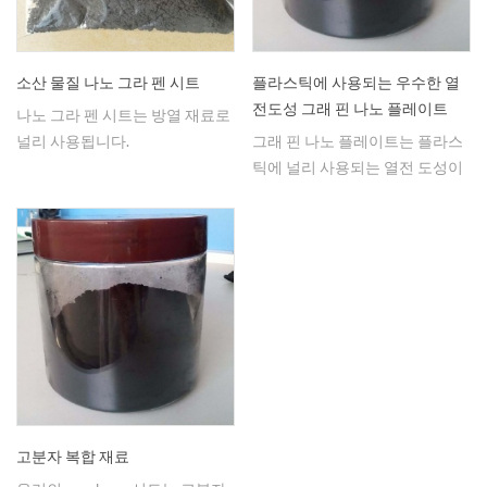
소산 물질 나노 그라 펜 시트
플라스틱에 사용되는 우수한 열
전도성 그래 핀 나노 플레이트
나노 그라 펜 시트는 방열 재료로
널리 사용됩니다.
그래 핀 나노 플레이트는 플라스
틱에 널리 사용되는 열전 도성이
우수합니다.
고분자 복합 재료