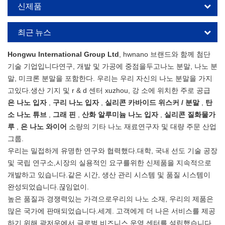
신제품
최근 뉴스
Hongwu International Group Ltd
, hwnano 브랜드와 함께 첨단
기술 기업입니다연구, 개발 및 가공에 중점을두고나노 분말, 나노 분
말, 미크론 분말을 포함한다. 우리는 우리 자신의 나노 분말을 가지
고있다.생산 기지 및 r & d 센터 xuzhou, 강 소에 위치한 주로 공급
은 나노 입자
,
구리 나노 입자
,
실리콘 카바이드 위스커 / 분말
,
탄
소 나노 튜브
,
그래 핀
,
산화 알루미늄 나노 입자
,
실리콘 질화물가
루
,
은 나노 와이어
소량의 기타 나노 재료연구자 및 대량 주문 산업
그룹.
우리는 밀접하게 유명한 연구와 협력했다.대학, 국내 선도 기술 공장
및 국립 연구소,시장의 실용적인 요구를위한 신제품을 지속적으로
개발하고 있습니다.같은 시간, 생산 관리 시스템 및 품질 시스템이
완성되었습니다.끊임없이.
높은 품질과 경쟁력있는 가격으로우리의 나노 소재, 우리의 제품은
많은 국가에 판매되었습니다.세계. 고객에게 더 나은 서비스를 제공
하기 위해 광저우에서 글로벌 비즈니스 운영 센터를 설립했습니다.