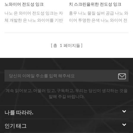
노와이어 전도성 잉크
치 스크린을위한 전도성 잉크
나노 은 와이어 전도성 잉크는 자
홍우 나노 물질 실버 공급 나노 와
체 개발한 은 나노 와이어를 기반
이어 투명한 은색 나노 와이어 전
으로 Hongwu Nano가 특별히 설
도성 잉크, 용매는 탈 이온수이며,
계 및 제조한 투명 전도성 잉크로
3 ㎛. 이와 같은 고형분 25 ° C는
직경은 30nm-100nm 사이에서
3-10cp. 잉크는 좋은 전도성, 유
총
1
페이지들
조절 가능합니다. AgNW 전도성
연성 및 접착력, 환경 친화적 인
잉크는 다른 표면에 코팅하여 우
비 독성, 수성 시스템.
수한 전도성을 얻을 수 있습니다.
투명 전도성 필름을 Ag 나노와이
어 잉크로 만든 뒤 터치 모듈로 만
들어 유연하고 투명한 터치의 핵
계속 읽어보고, 머물러 있고, 구독하고, 우리는 당신이 생각하는 것을
심 기술이 됐다.
말해 주길 바랍니다.
나를 따라라.
인기 태그