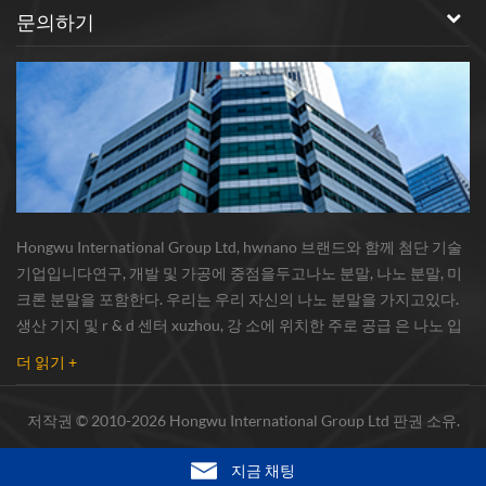
문의하기
Hongwu International Group Ltd, hwnano 브랜드와 함께 첨단 기술
기업입니다연구, 개발 및 가공에 중점을두고나노 분말, 나노 분말, 미
크론 분말을 포함한다. 우리는 우리 자신의 나노 분말을 가지고있다.
생산 기지 및 r & d 센터 xuzhou, 강 소에 위치한 주로 공급 은 나노 입
자 , 구리 나노 입자 , 실리콘 카바이드 위스커 / 분말 , 탄소 나노 튜브 ,
더 읽기 +
그래 핀 , 산화 알루미늄 나노 입자 , 실리콘 질화물가루 , 은 나노 와이
어 소량의 기타 나노 재료연구자 및 대량 주문 산업 그룹. 우리는 밀접
저작권 © 2010-2026 Hongwu International Group Ltd 판권 소유.
하게 유명한 연구와 협력했다.대학, 국내 선도 기술 공장 및 국립 연구
소,시장의 ...
지금 채팅