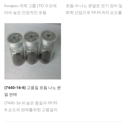
hongwu 국제 그룹 LTD 수요에
로듐 rh 나노 분말은 전기 장비 및
따라 높은 안정적인 로듐
화학 산업으로 99.95 %의 순도를
nanoparticle 분산에 대 한 사용
사용하여 20-30nm를 사용합니
자 지정된 서비스를 제공합니다.
다.
(7440-16-6) 고품질 로듐 나노 분
말 판매
(7440-16-6) 높은 품질과 99.95
% 순도와 판매를위한 고품질의
로듐 나노 분말.