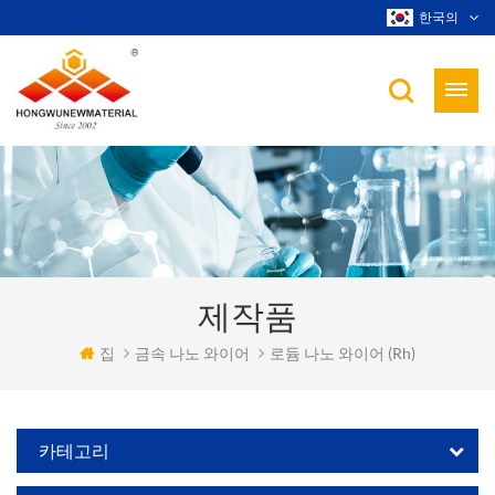
한국의
제작품
집
금속 나노 와이어
로듐 나노 와이어 (rh)
카테고리