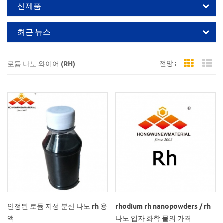
신제품
최근 뉴스
전망 :
로듐 나노 와이어 (RH)
Grid Vi
Li
안정된 로듐 지성 분산 나노 rh 용
rhodium rh nanopowders / rh
액
나노 입자 화학 물의 가격