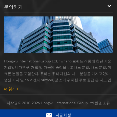
문의하기
Hongwu International Group Ltd, hwnano 브랜드와 함께 첨단 기술
기업입니다연구, 개발 및 가공에 중점을두고나노 분말, 나노 분말, 미
크론 분말을 포함한다. 우리는 우리 자신의 나노 분말을 가지고있다.
생산 기지 및 r & d 센터 xuzhou, 강 소에 위치한 주로 공급 은 나노 입
자 , 구리 나노 입자 , 실리콘 카바이드 위스커 / 분말 , 탄소 나노 튜브 ,
더 읽기 +
그래 핀 , 산화 알루미늄 나노 입자 , 실리콘 질화물가루 , 은 나노 와이
어 소량의 기타 나노 재료연구자 및 대량 주문 산업 그룹. 우리는 밀접
저작권 © 2010-2026 Hongwu International Group Ltd 판권 소유.
하게 유명한 연구와 협력했다.대학, 국내 선도 기술 공장 및 국립 연구
소,시장의 ...
지금 채팅