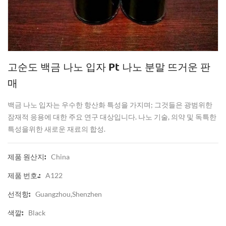
고순도 백금 나노 입자 Pt 나노 분말 뜨거운 판
매
백금 나노 입자는 우수한 항산화 특성을 가지며; 그것들은 광범위한
잠재적 응용에 대한 주요 연구 대상입니다. 나노 기술, 의약 및 독특한
특성을위한 새로운 재료의 합성.
China
제품 원산지:
A122
제품 번호.:
Guangzhou,Shenzhen
선적항:
Black
색깔: