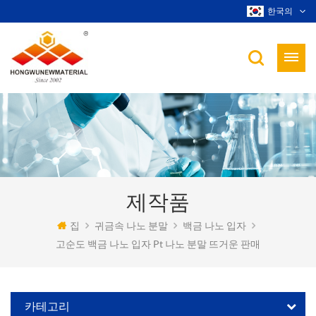
한국의
제작품
집
귀금속 나노 분말
백금 나노 입자
고순도 백금 나노 입자 Pt 나노 분말 뜨거운 판매
카테고리