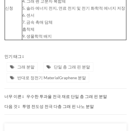
4. 그래 펜 고분자 복합체
신청
5. 솔라 에너지 전지, 연료 전지 및 전기 화학적 에너지 저장
6. 센서
7. 금속 촉매 담체
흡착제
9. 생물학적 배지
인기 태그 :
그래 분말
단일 층 그래 핀 분말
반대로 정전기 MaterialGraphene 분말
우수한 투과율 전극 재료 단일 층 그래 핀 분말
너무 이른 :
투명 전도성 전극 다층 그래 핀 나노 분말
다음 것 :