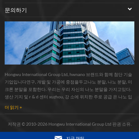
문의하기
Hongwu International Group Ltd, hwnano 브랜드와 함께 첨단 기술
기업입니다연구, 개발 및 가공에 중점을두고나노 분말, 나노 분말, 미
크론 분말을 포함한다. 우리는 우리 자신의 나노 분말을 가지고있다.
생산 기지 및 r & d 센터 xuzhou, 강 소에 위치한 주로 공급 은 나노 입
자 , 구리 나노 입자 , 실리콘 카바이드 위스커 / 분말 , 탄소 나노 튜브 ,
더 읽기 +
그래 핀 , 산화 알루미늄 나노 입자 , 실리콘 질화물가루 , 은 나노 와이
어 소량의 기타 나노 재료연구자 및 대량 주문 산업 그룹. 우리는 밀접
저작권 © 2010-2026 Hongwu International Group Ltd 판권 소유.
하게 유명한 연구와 협력했다.대학, 국내 선도 기술 공장 및 국립 연구
소,시장의 ...
지금 채팅